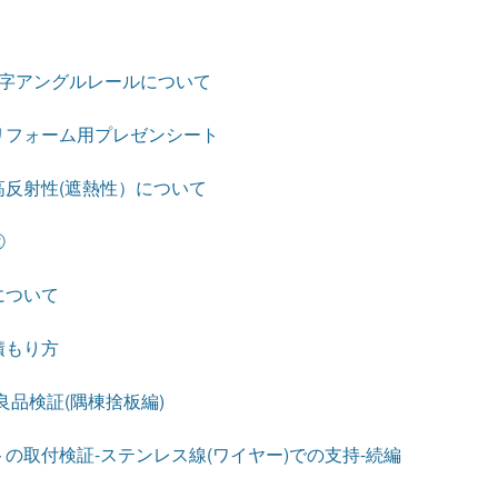
L字アングルレールについて
リフォーム用プレゼンシート
反射性(遮熱性）について
②
について
積もり方
良品検証(隅棟捨板編)
の取付検証-ステンレス線(ワイヤー)での支持-続編