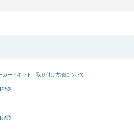
ノーガードネット 取り付け方法について
日記③
日記②