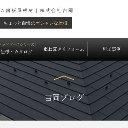
ウム鋼板屋根材｜株式会社吉岡
ちょっと自慢の
オシャレな屋根
重ね葺きリフォーム
施工事例
仕様・カタログ
吉岡ブログ