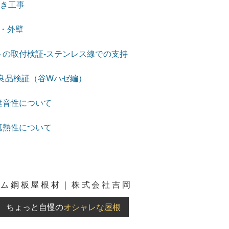
葺き工事
・外壁
トの取付検証-ステンレス線での支持
良品検証（谷Wハゼ編）
遮音性について
遮熱性について
ウム鋼板屋根材｜株式会社吉岡
ちょっと自慢の
オシャレな屋根