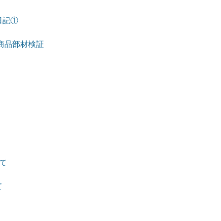
日記①
商品部材検証
て
て