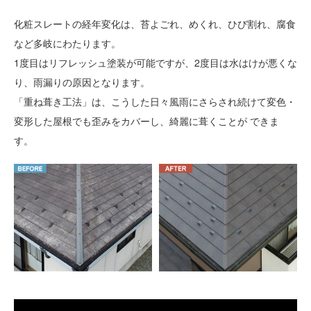
化粧スレートの経年変化は、苔よごれ、めくれ、ひび割れ、腐食
など多岐にわたります。
1度目はリフレッシュ塗装が可能ですが、2度目は水はけが悪くな
り、雨漏りの原因となります。
「重ね葺き工法」は、こうした日々風雨にさらされ続けて変色・
変形した屋根でも歪みをカバーし、綺麗に葺くことが できま
す。