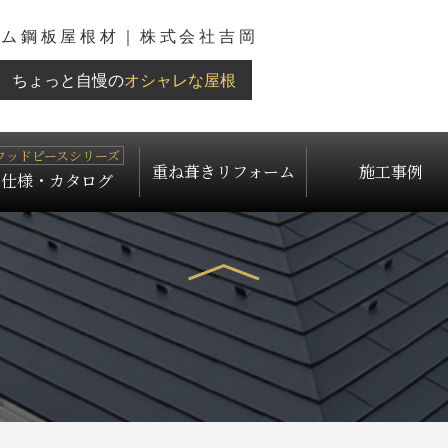
ウム鋼板屋根材｜株式会社吉岡
ちょっと自慢の
オシャレな屋根
重ね葺きリフォーム
施工事例
仕様・カタログ