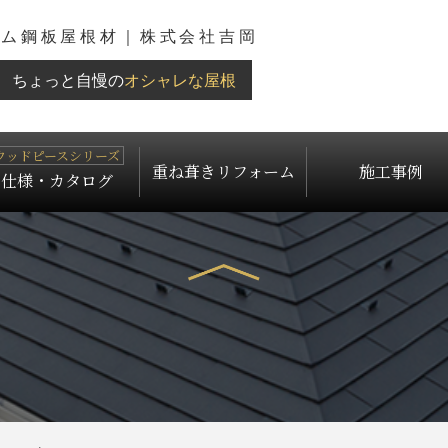
ウム鋼板屋根材｜株式会社吉岡
ちょっと自慢の
オシャレな屋根
重ね葺きリフォーム
施工事例
仕様・カタログ