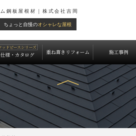
ウム鋼板屋根材｜株式会社吉岡
ちょっと自慢の
オシャレな屋根
重ね葺きリフォーム
施工事例
仕様・カタログ