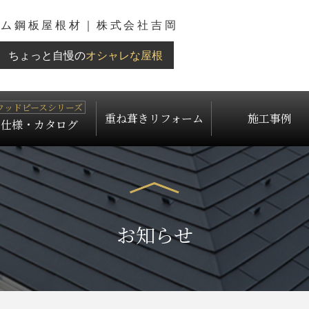
ウム鋼板屋根材｜株式会社吉岡
ちょっと自慢の
オシャレな屋根
重ね葺きリフォーム
施工事例
仕様・カタログ
お知らせ